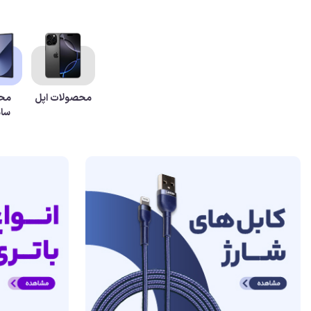
آیفون، کابل AUX
آیفون شارژر
محصولات اپل
مح
سا