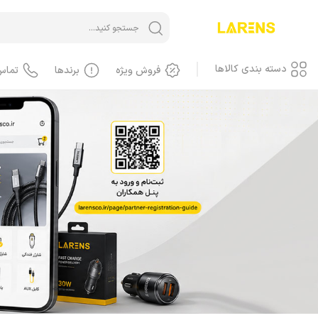
دسته بندی کالاها
فروش ویژه
برندها
تماس
آیفون iPhone
آیفون، گوشی
آیفون، کاور، کیف
آیفون، کابل
آیفون، محافظ صفحه، گلس
آیفون، لوازم جانبی
آیفون، باطری
آیفون، LCD
آیفون، هندسفری، هدست