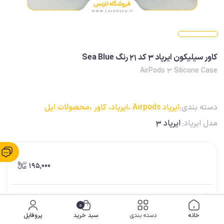
کاور سیلیکون ایرپاد 3 کد 21 رنگ Sea Blue
AirPods 3 Silicone Case
دسته بندی:
ایرپاد Airpods ،
ایرپاد، کاور ،
محصولات اپل
مدل ایرپاد:
ایرپاد 3
195,000
ضمانت اصالت کالا
0
خانه
دسته بندی
سبد خرید
پروفایل
ارسال فوری (برای شهر شیراز)