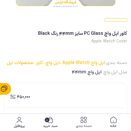
کاور اپل واچ PC Glass سایز 44mm رنگ Black
Apple Watch Cover
دسته بندی:
اپل واچ Apple Watch ،
اپل واچ، کاور ،
محصولات اپل
مدل اپل واچ:
اپل واچ 44mm
450,000
ضمانت اصالت کالا
0
خانه
دسته بندی
سبد خرید
پروفایل
ارسال فوری (برای شهر شیراز)