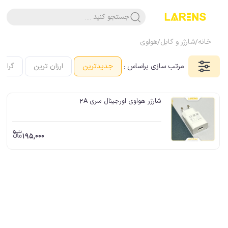
جستجو کنید ....
خانه
/
شارژر و کابل
/
هواوی
مرتب سازی براساس :
جدیدترین
ارزان ترین
گرانت
شارژر هواوی اورجینال سری 2A
195,000