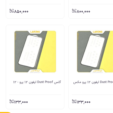
850,000
800,000
گلس Dust Proof ایفون 12 پرو - 12
133,000
133,000