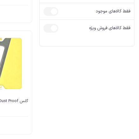
آیفون، کابل AUX
آیفون شارژر
فقط کالاهای موجود
فقط کالاهای فروش ویژه
گلس Dust Proof ایفون 13 پرو مكس