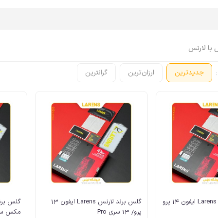
 با لارنس
:
جدیدترین
ارزان‌ترین
گرانترین
اپل واچ Apple Watch
ایرپاد Airpods
اپل واچ، ساعت
ایرپاد
اپل واچ، بند
ایرپاد، کاور
اپل واچ، کاور
ایرپاد، کابل، شارژر
اپل واچ، محافظ صفحه
ایرپاد، لوازم جانبی
اپل واچ، کابل، شارژر
اپل واچ، لوازم جانبی
گلس برند لارنس Larens ایفون 14 پرو
گلس برند لارنس Larens ایفون 13
پرو/ 13 سری Pro
مکس سری 