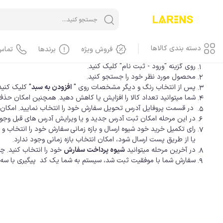
خانه
/
نحوه ثبت سفارش
دسته بندی کالاها
فروش ویژه
برندها
تماس
روی گزینه "ورود - ثبت نام" کلیک کنید.
محصول مورد نظر خود را جستجو کنید.
پس از انتخاب رنگ و دیگر مشخصات روی "
افزودن به سبد
" کلیک کنید
شما میتوانید تعداد کالا را افزایش یا کاهش دهید. همچنین امکان حذف ک
آیفون iPhone
در قسمت پروفایل آدرس تحویل سفارش خود را انتخاب نمایید. امکان تغ
آیفون، گوشی
در این مرحله امکان ثبت آدرس جدید و یا ویرایش آدرس های قبل وجو
آیفون، کاور، کیف
رای تکمیل خرید خود شیوه ارسال و بازه زمانی
سفارش خود را انتخاب و ر
یا از طریق پست ارسال شود، امکان انتخاب بازه زمانی وجود ندارد.
آیفون، کابل
در آخرین مرحله میتوانید
شیوه پرداخت سفارش
خود را انتخاب کنید. 
آیفون، محافظ صفحه، گلس
سفارش شما با موفقیت ثبت شد، سیستم به شما یک کد پیگیری با سه حرف اول DKC نمایش میدهد. این کد به همراه روند آماده سازی سفارش از طریق پیامک نیز بر
آیفون، لوازم جانبی
آیفون، باطری
آیفون، LCD
آیفون، هندسفری، هدست