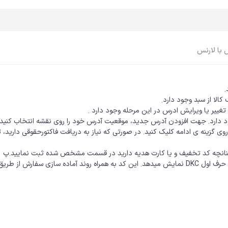
 با لارنس
.
الا از سبد وجود دارد.
اپل واچ Apple Watch
ایرپاد Airpods
ییر یا ویرایش ادرس در این مرحله وجود دارد .
اپل واچ، ساعت
ایرپاد
د دارد. جهت افزودن آدرس جدید، موقعیت آدرس خود را روی نقشه انتخاب کنی
اپل واچ، بند
ایرپاد، کاور
وی گزینه ی ادامه کلیک کنید. در صورتی که نیاز به دریافت فاکتورحقوقی دارید، 
اپل واچ، کاور
ایرپاد، کابل، شارژر
چنانچه کد تخفیف و یا کارت هدیه دارید در قسمت مشخص شده ثبت نمایید.پ
اپل واچ، محافظ صفحه
ایرپاد، لوازم جانبی
ای شما ارسال می شود.
اپل واچ، کابل، شارژر
اپل واچ، لوازم جانبی