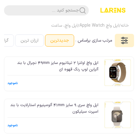
جستجو کنید ....
خانه
/
اپل واچ Apple Watch
/
اپل واچ، ساعت
مرتب سازی براساس :
جدیدترین
ارزان ترین
گرانت
اپل واچ اولترا 2 تیتانیوم سایز 49mm نچرال با بند
آلپاین لوپ رنگ قهوه ای
ناموجود
اپل واچ سری 9 سایز 41mm آلومینیوم استارلایت با بند
اسپرت سیلیکون
ناموجود