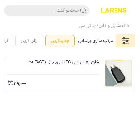
جستجو کنید ....
خانه
/
شارژر و کابل
/
اچ تی سی
مرتب سازی براساس :
جدیدترین
ارزان ترین
گرانت
شارژر اچ تی سی HTC اورجینال 2A FAST1
119,000