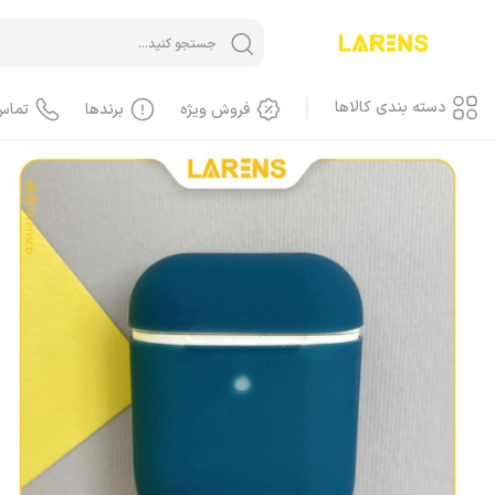
خانه
/
ایرپاد Airpods
ایرپاد، کاور
محصولات اپل
دسته بندی کالاها
فروش ویژه
برندها
تماس
آیفون iPhone
آیفون، گوشی
آیفون، کاور، کیف
آیفون، کابل
آیفون، محافظ صفحه، گلس
آیفون، لوازم جانبی
آیفون، باطری
آیفون، LCD
آیفون، هندسفری، هدست