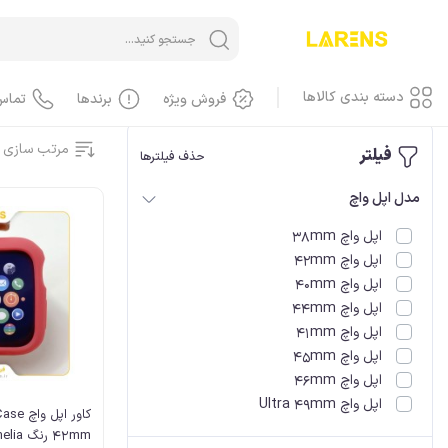
خانه
/
اپل واچ Apple Watch
/
اپل واچ، کاور
دسته بندی کالاها
فروش ویژه
برندها
تماس
مرتب سازی 
فیلتر
حذف فیلترها
آیفون iPhone
مدل اپل واچ
آیفون، گوشی
اپل واچ 38mm
آیفون، کاور، کیف
اپل واچ 42mm
آیفون، کابل
اپل واچ 40mm
اپل واچ 44mm
آیفون، محافظ صفحه، گلس
اپل واچ 41mm
آیفون، لوازم جانبی
اپل واچ 45mm
آیفون، باطری
اپل واچ 46mm
آیفون، LCD
اپل واچ Ultra 49mm
آیفون، هندسفری، هدست
42mm رنگ Camelia