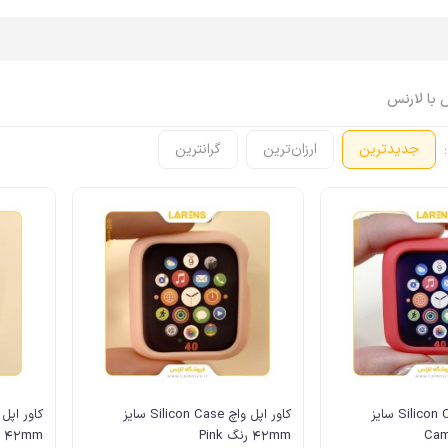
 با لارنس
:
جدیدترین
ارزان‌ترین
گرانترین
اپل واچ Apple Watch
ایرپاد Airpods
اپل واچ، ساعت
ایرپاد
اپل واچ، بند
ایرپاد، کاور
اپل واچ، کاور
ایرپاد، کابل، شارژر
اپل واچ، محافظ صفحه
ایرپاد، لوازم جانبی
اپل واچ، کابل، شارژر
اپل واچ، لوازم جانبی
کاور اپل واچ Silicon Case سایز
کاور اپل واچ Silicon Case سایز
42mm رنگ Pink
42mm رنگ Sea Blue