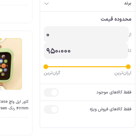
آیفون، کابل AUX
برند
آیفون شارژر
محدوده قیمت
0
از
950،000
تا
ارزان‌ترین
گران‌ترین
فقط کالاهای موجود
42mm رنگ Light Green
فقط کالاهای فروش ویژه