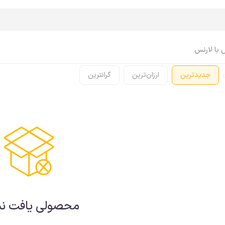
 با لارنس
:
جدیدترین
ارزان‌ترین
گرانترین
اپل واچ Apple Watch
ایرپاد Airpods
اپل واچ، ساعت
ایرپاد
اپل واچ، بند
ایرپاد، کاور
اپل واچ، کاور
ایرپاد، کابل، شارژر
اپل واچ، محافظ صفحه
ایرپاد، لوازم جانبی
اپل واچ، کابل، شارژر
اپل واچ، لوازم جانبی
محصولی یافت ن