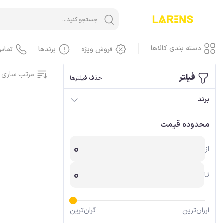
خانه
/
کنسول بازی و لوازم جانبی
دسته بندی کالاها
فروش ویژه
برندها
تماس
مرتب سازی 
فیلتر
حذف فیلترها
آیفون iPhone
برند
آیفون، گوشی
محدوده قیمت
آیفون، کاور، کیف
آیفون، کابل
0
از
آیفون، محافظ صفحه، گلس
آیفون، لوازم جانبی
0
تا
آیفون، باطری
آیفون، LCD
آیفون، هندسفری، هدست
ارزان‌ترین
گران‌ترین