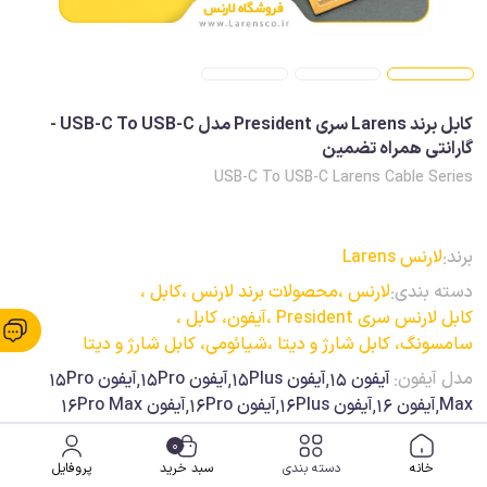
کابل برند Larens سری President مدل USB-C To USB-C -
گارانتی همراه تضمین
USB-C To USB-C Larens Cable Series
برند:
لارنس Larens
دسته بندی:
لارنس ،
محصولات برند لارنس ،
کابل ،
کابل لارنس سری President ،
آیفون، کابل ،
سامسونگ، کابل شارژ و دیتا ،
شیائومی، کابل شارژ و دیتا
مدل آیفون:
آیفون 15,آیفون 15Plus,آیفون 15Pro,آیفون 15Pro
Max,آیفون 16,آیفون 16Plus,آیفون 16Pro,آیفون 16Pro Max
مدل سامسونگ:
S23 FE,S23 Ultra,S24 FE,S24 Ultra
0
خانه
دسته بندی
سبد خرید
پروفایل