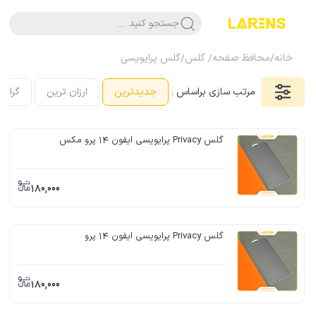
جستجو کنید ....
خانه
/
محافظ صفحه/ گلس
/
گلس پرایویسی
مرتب سازی براساس :
جدیدترین
ارزان ترین
گرانت
گلس Privacy پرایویسی ایفون 14 پرو مکس
180,000
گلس Privacy پرایویسی ایفون 14 پرو
180,000