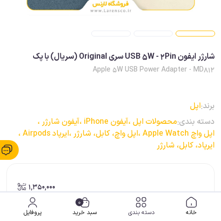
شارژر ایفون USB 5W - 2Pin سری Original (سريال) با پک
Apple 5W USB Power Adapter - MD812
برند:
اپل
دسته بندی:
محصولات اپل ،
آیفون iPhone ،
آیفون شارژر ،
اپل واچ Apple Watch ،
اپل واچ، کابل، شارژر ،
ایرپاد Airpods ،
ایرپاد، کابل، شارژر
1,350,000
0
خانه
دسته بندی
سبد خرید
پروفایل
ضمانت اصالت کالا