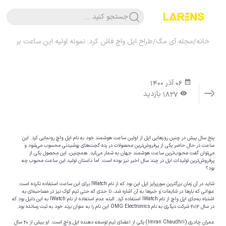
جستجو کنید ....
خانه
/
مجله آی مگ
/
طراح اپل واچ فاش کرد: نمونه اولیه این ساعت بر پایه 
06 آذر 1400
1827 بازدید
پنج سال پیش در چنین روزهایی اپل از اولین ساعت هوشمند خود به نام اپل واچ رونمایی کرد. این
ساعت در حال حاضر یکی از پرفروش‌ترین محصولات در رده گجت‌های پوشیدنی محسوب می‌شود و
می‌توان گفت محبوب‌ترین ساعت هوشمند جهان به شمار می‌آید. همچنین، این محصول یکی از
پرفروش‌ترین تولیدات اپل در چند سال اخیر نیز بوده است. اما داستان تولید این ساعت محبوب چه
بود؟
شاید در آن زمان بزرگترین سورپرایز اپل این بود که از نام IWatch برای این ساعت استفاده نکرده است.
عنوانی که بارها در شایعات و خبرها به آن اشاره شد، تا حدی که حتی تیم کوک نیز در مصاحبه‌ای به
اشتباه به‌جای اپل واچ از نام IWatch استفاده کرد. البته عدم استفاده از نام IWatch به این دلیل بود که
در سال ۲۰۱۲ شرکت دیگری به نام OMG Electronics این نام را به عنوان برند خود به ثبت رسانده بود.
عمران چادری (‌Imran Chaudhri) یکی از اعضای تیم توسعه دهنده اپل واچ است. او بیش از ۲۰ سال