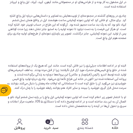
در اپل مشغول به کار بوده و از طراحی‌های او در محصولاتی مانند آیفون، آیپد، آیپاد، اپل واچ و ایرپادز
استفاده شده است.
چادری در روزهای گذشته در مجموعه‌ای از توییت‌هایش به تصاویر و داستان‌هایی درباره اپل واچ اشاره
کرد. برای مثال، او فاش کرد که اولین نمونه‌ آزمایشی ساعت هوشمند اپل در واقع همان نسل ششم
آیپاد نانو بود که به یک بند ساعت مجهز شده بود. آن‌گونه که این طراح در حساب توییتر خود اشاره کرده
است، او هرگز این فرصت را به دست نیاورد تا نمونه‌ اولیه را به استیو جابز نشان دهد زیرا مدت کوتاهی
پس از تولید این نمونه آزمایشی، جابز درگذشت. تصویر زیر بازسازی نمونه‌ای از طرح‌های اولیه چادری برای
صفحه هوم اپل واچ است.
البته او در ادامه اطلاعات جزئی‌تری را نیز فاش کرده است، مانند این که هیچ یک از پروانه‌های استفاده
شده در خلق واچ فیس‌های متحرک مورد آزار قرار نگرفتند؛ زیرا از قبل مرده بودند. به لطف انیمیشن‌های
تولید شده توسط اندرو زاکرمن (فیلم‌ساز و عکاس) این پروانه‌ها دوباره به زندگی برگردانده شدند و
پروانه آبی استفاده شده نیز اکنون در خانه این طراح نگه‌داری می‌شود. چادری درباره تولید واچ فیس
خورشیدی نیز می‌گوید آن را خلق کرده است تا مسلمانانی که اوقات ماه رمضان را دنبال می‌کنند بتوانند به
سرعت محل قرار گیری خورشید را ببینند و سایر افراد هم بتوانند رابطه خورشید را با زمان درک کنند.
او با انتشار تصویر زیر اعلام کرده است که اولین نمونه آزمایشی اپل واچ را بر پایه نسل ششم آیپاد نانو و
اتصال آن به این بند ساخته است و در ادامه توضیح داده که با دستکاری IOS 5، ماهیت مرکز اعلانات و
سیری و تحول آن‌ها در آینده را به متخصصان نشان داده است.
0
همان‌طور که در ابتدای مطلب ذکر شد، اپل واچ خیلی زود به محبوب‌ترین ساعت هوشمند دنیا تبدیل
خانه
دسته بندی
سبد خرید
پروفایل
شد. اما ظاهرا این محبوبیت به همین‌جا ختم نمی‌شود؛ اپل واچ اکنون محبوب‌ترین ساعت دنیاست!