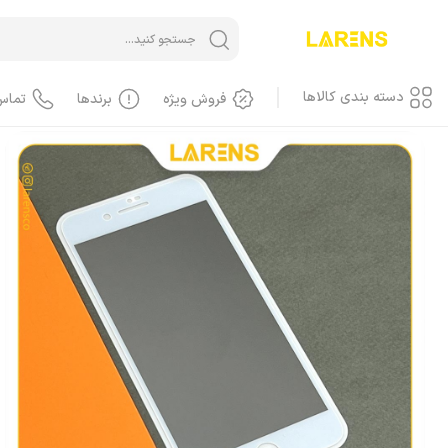
خانه
/
گلس پرایویسی
محصولات اپل
آیفون iPhone
آیفون، محافظ صفحه، 
دسته بندی کالاها
فروش ویژه
برندها
تماس
آیفون iPhone
آیفون، گوشی
آیفون، کاور، کیف
آیفون، کابل
آیفون، محافظ صفحه، گلس
آیفون، لوازم جانبی
آیفون، باطری
آیفون، LCD
آیفون، هندسفری، هدست