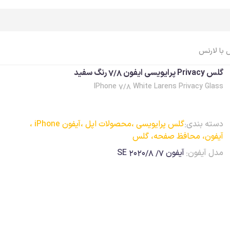
گلس
 با لارنس
گلس Privacy پرایویسی ایفون 7/8 رنگ سفيد
IPhone 7/8 White Larens Privacy Glass
اپل واچ Apple Watch
ایرپاد Airpods
اپل واچ، ساعت
ایرپاد
دسته بندی:
گلس پرایویسی ،
محصولات اپل ،
آیفون iPhone ،
اپل واچ، بند
ایرپاد، کاور
آیفون، محافظ صفحه، گلس
اپل واچ، کاور
ایرپاد، کابل، شارژر
مدل آیفون:
آیفون 7/ 8/SE 2020
اپل واچ، محافظ صفحه
ایرپاد، لوازم جانبی
اپل واچ، کابل، شارژر
اپل واچ، لوازم جانبی