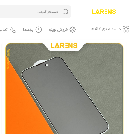
خانه
/
گلس پرایویسی
محصولات اپل
آیفون iPhone
آیفون، محافظ صفحه، 
دسته بندی کالاها
فروش ویژه
برندها
تماس
آیفون iPhone
آیفون، گوشی
آیفون، کاور، کیف
آیفون، کابل
آیفون، محافظ صفحه، گلس
آیفون، لوازم جانبی
آیفون، باطری
آیفون، LCD
آیفون، هندسفری، هدست