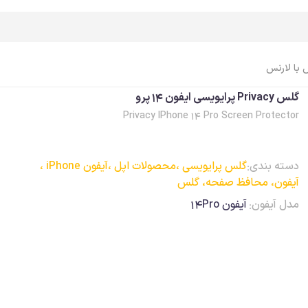
گلس
 با لارنس
گلس Privacy پرایویسی ایفون 14 پرو
Privacy IPhone 14 Pro Screen Protector
اپل واچ Apple Watch
ایرپاد Airpods
اپل واچ، ساعت
ایرپاد
دسته بندی:
گلس پرایویسی ،
محصولات اپل ،
آیفون iPhone ،
اپل واچ، بند
ایرپاد، کاور
آیفون، محافظ صفحه، گلس
اپل واچ، کاور
ایرپاد، کابل، شارژر
مدل آیفون:
آیفون 14Pro
اپل واچ، محافظ صفحه
ایرپاد، لوازم جانبی
اپل واچ، کابل، شارژر
اپل واچ، لوازم جانبی