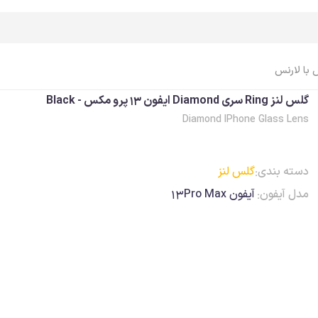
 با لارنس
گلس لنز Ring سری Diamond ایفون 13 پرو مکس - Black
Diamond IPhone Glass Lens
اپل واچ Apple Watch
ایرپاد Airpods
اپل واچ، ساعت
ایرپاد
دسته بندی:
گلس لنز
اپل واچ، بند
ایرپاد، کاور
مدل آیفون:
آیفون 13Pro Max
اپل واچ، کاور
ایرپاد، کابل، شارژر
اپل واچ، محافظ صفحه
ایرپاد، لوازم جانبی
اپل واچ، کابل، شارژر
اپل واچ، لوازم جانبی