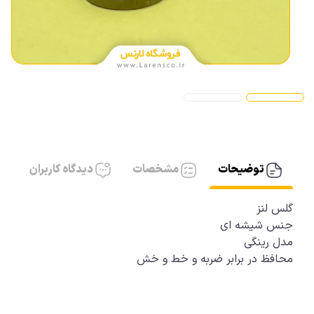
آیفون، کابل AUX
آیفون شارژر
توضیحات
مشخصات
دیدگاه کاربران
گلس لنز
جنس شیشه ای
مدل رینگی
محافظ در برابر ضربه و خط و خش