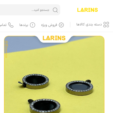
خانه
/
گلس لنز
دسته بندی کالاها
فروش ویژه
برندها
تماس
آیفون iPhone
آیفون، گوشی
آیفون، کاور، کیف
آیفون، کابل
آیفون، محافظ صفحه، گلس
آیفون، لوازم جانبی
آیفون، باطری
آیفون، LCD
آیفون، هندسفری، هدست