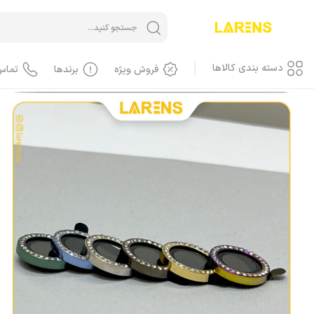
خانه
/
گلس لنز
دسته بندی کالاها
فروش ویژه
برندها
تماس
آیفون iPhone
آیفون، گوشی
آیفون، کاور، کیف
آیفون، کابل
آیفون، محافظ صفحه، گلس
آیفون، لوازم جانبی
آیفون، باطری
آیفون، LCD
آیفون، هندسفری، هدست