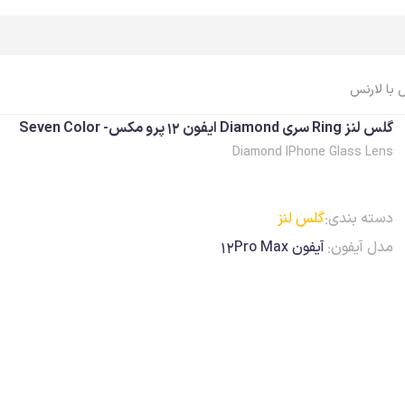
 با لارنس
گلس لنز Ring سری Diamond ایفون 12 پرو مکس- Seven Color
Diamond IPhone Glass Lens
اپل واچ Apple Watch
ایرپاد Airpods
اپل واچ، ساعت
ایرپاد
دسته بندی:
گلس لنز
اپل واچ، بند
ایرپاد، کاور
مدل آیفون:
آیفون 12Pro Max
اپل واچ، کاور
ایرپاد، کابل، شارژر
اپل واچ، محافظ صفحه
ایرپاد، لوازم جانبی
اپل واچ، کابل، شارژر
اپل واچ، لوازم جانبی