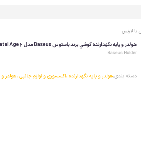
 با لارنس
هولدر و پايه نگهدارنده گوشي برند باسئوس Baseus مدل Matal Age 2 رنگ Black
Baseus Holder
اپل واچ Apple Watch
ایرپاد Airpods
اپل واچ، ساعت
ایرپاد
دسته بندی:
هولدر و پایه نگهدارنده ،
اکسسوری و لوازم جانبی ،
هولدر و پ
اپل واچ، بند
ایرپاد، کاور
اپل واچ، کاور
ایرپاد، کابل، شارژر
اپل واچ، محافظ صفحه
ایرپاد، لوازم جانبی
اپل واچ، کابل، شارژر
اپل واچ، لوازم جانبی