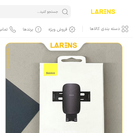
خانه
/
هولدر و پایه نگهدارنده
اکسسوری و لوازم جانبی
هولدر و پایه نگهدارنده
دسته بندی کالاها
فروش ویژه
برندها
تماس
آیفون iPhone
آیفون، گوشی
آیفون، کاور، کیف
آیفون، کابل
آیفون، محافظ صفحه، گلس
آیفون، لوازم جانبی
آیفون، باطری
آیفون، LCD
آیفون، هندسفری، هدست