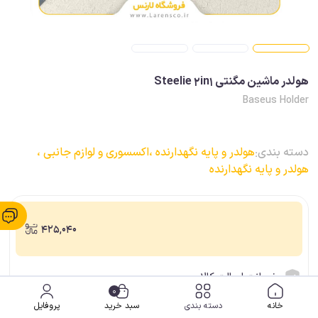
هولدر ماشین مگنتی Steelie 2in1
Baseus Holder
دسته بندی:
هولدر و پایه نگهدارنده ،
اکسسوری و لوازم جانبی ،
هولدر و پایه نگهدارنده
425,040
ضمانت اصالت کالا
0
ارسال فوری (برای شهر شیراز)
خانه
دسته بندی
سبد خرید
پروفایل