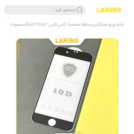
جستجو کنید ....
خانه
/
ویژه همکاران
محافظ صفحه/ گلس
گلس Dust Proof
محصولات اپل
آی