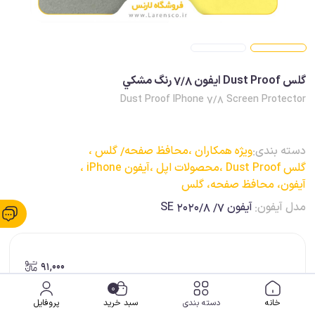
گلس Dust Proof ایفون 7/8 رنگ مشكي
Dust Proof IPhone 7/8 Screen Protector
دسته بندی:
ویژه همکاران ،
محافظ صفحه/ گلس ،
گلس Dust Proof ،
محصولات اپل ،
آیفون iPhone ،
آیفون، محافظ صفحه، گلس
مدل آیفون:
آیفون 7/ 8/SE 2020
91,000
0
خانه
دسته بندی
سبد خرید
پروفایل
ضمانت اصالت کالا