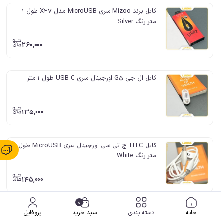
کابل برند Mizoo سری MicroUSB مدل X27 طول 1
متر رنگ Silver
260,000
کابل ال جی G5 اورجينال سری USB-C طول 1 متر
135,000
کابل HTC اچ تی سی اورجینال سری MicroUSB طول 1
متر رنگ White
145,000
0
کابل HTC اورجینال سری MicroUSB طول 1 متر رنگ
خانه
دسته بندی
سبد خرید
پروفایل