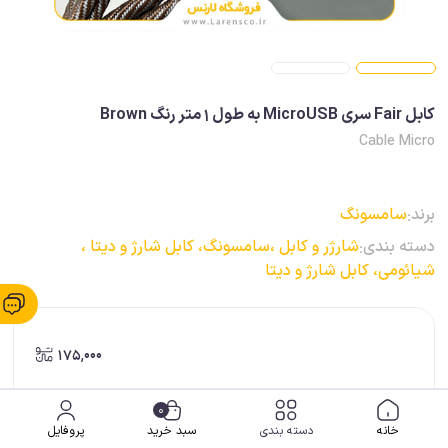
کابل Fair سری MicroUSB به طول 1 متر رنگ Brown
Cable Micro
برند:
سامسونگ
دسته بندی:
شارژر و کابل ،
سامسونگ، کابل شارژ و دیتا ،
شیائومی، کابل شارژ و دیتا
175,000
0
ضمانت اصالت کالا
خانه
دسته بندی
سبد خرید
پروفایل