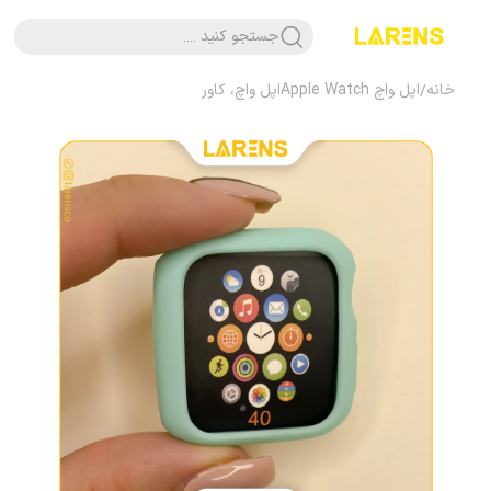
جستجو کنید ....
خانه
/
اپل واچ Apple Watch
اپل واچ، کاور