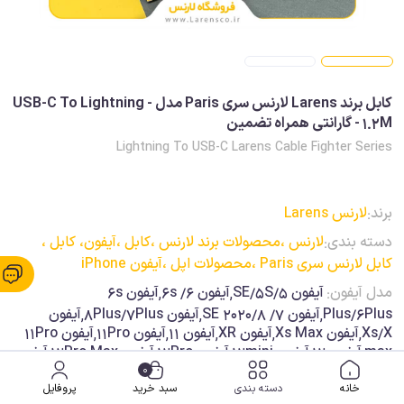
کابل برند Larens لارنس سری Paris مدل USB-C To Lightning -
1.2M - گارانتی همراه تضمین
Lightning To USB-C Larens Cable Fighter Series
برند:
لارنس Larens
دسته بندی:
لارنس ،
محصولات برند لارنس ،
کابل ،
آیفون، کابل ،
کابل لارنس سری Paris ،
محصولات اپل ،
آیفون iPhone
مدل آیفون:
آیفون SE/5S/5,آیفون 6/ 6s,آیفون 6s
Plus/6Plus,آیفون 7/ 8/SE 2020,آیفون 8Plus/7Plus,آیفون
Xs/X,آیفون Xs Max,آیفون XR,آیفون 11,آیفون 11Pro,آیفون 11Pro
max,آیفون 12,آیفون 12mini,آیفون 12Pro,آیفون 12Pro Max,آیفون
13mini,آیفون 13,آیفون 13Pro,آیفون 13Pro Max,آیفون 14,آیفون
0
14Plus,آیفون 14Pro,آیفون 14Pro Max
خانه
دسته بندی
سبد خرید
پروفایل