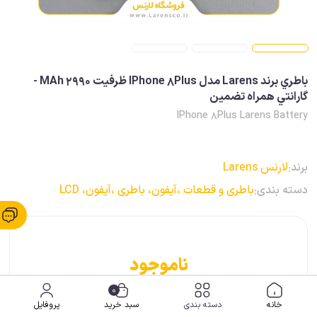
باطري برند Larens مدل IPhone 8Plus ظرفيت MAh 2990 -
گارانتي همراه تضمين
IPhone 8Plus Larens Battery
برند:
لارنس Larens
دسته بندی:
باطری و قطعات ،
آیفون، باطری ،
آیفون، LCD
ناموجود
0
خانه
دسته بندی
سبد خرید
پروفایل
این کالا فعلا موجود نیست