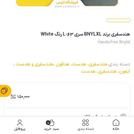
هندسفری برند BNYLXL سری L-63 رنگ White
Handsfree Bnylxl
دسته بندی:
هندسفری، هدست، هدفون ،
هندسفری و هدست ،
آیفون، هندسفری، هدست
150,000
ضمانت اصالت کالا
0
ارسال فوری (برای شهر شیراز)
خانه
دسته بندی
سبد خرید
پروفایل