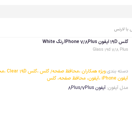
iPhone
آیفون، محافظ صفحه، گلس
 با لارنس
گلس 19D ایفون IPhone 7/8Plus رنگ White
Glass 19d 7/8 Plus
اپل واچ Apple Watch
ایرپاد Airpods
اپل واچ، ساعت
ایرپاد
دسته بندی:
ویژه همکاران ،
محافظ صفحه/ گلس ،
گلس Clear 19D ،
مح
اپل واچ، بند
ایرپاد، کاور
آیفون iPhone ،
آیفون، محافظ صفحه، گلس
اپل واچ، کاور
ایرپاد، کابل، شارژر
مدل آیفون:
آیفون 8Plus/7Plus
اپل واچ، محافظ صفحه
ایرپاد، لوازم جانبی
اپل واچ، کابل، شارژر
اپل واچ، لوازم جانبی