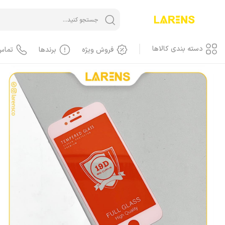
خانه
/
ویژه همکاران
محافظ صفحه/ گلس
گلس Clear 19D
محصولات اپل
آیفون 
دسته بندی کالاها
فروش ویژه
برندها
تماس
آیفون iPhone
آیفون، گوشی
آیفون، کاور، کیف
آیفون، کابل
آیفون، محافظ صفحه، گلس
آیفون، لوازم جانبی
آیفون، باطری
آیفون، LCD
آیفون، هندسفری، هدست