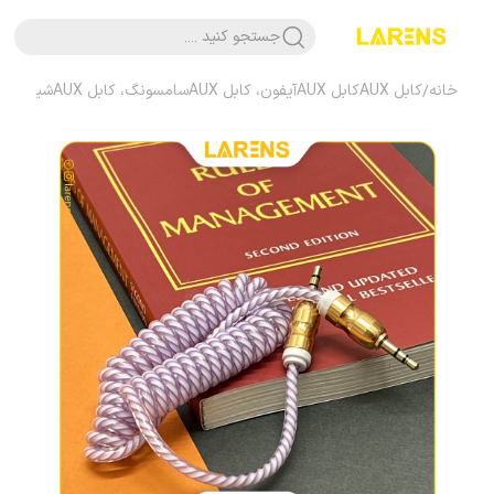
جستجو کنید ....
خانه
/
کابل AUX
کابل AUX
آیفون، کابل AUX
سامسونگ، کابل AUX
شیائومی، ک