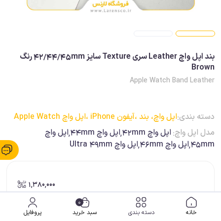
بند اپل واچ Leather سری Texture سایز 42/44/45mm رنگ
Brown
Apple Watch Band Leather
دسته بندی:
اپل واچ، بند ،
آیفون iPhone ،
اپل واچ Apple Watch
مدل اپل واچ:
اپل واچ 42mm,اپل واچ 44mm,اپل واچ
45mm,اپل واچ 46mm,اپل واچ Ultra 49mm
1,380,000
0
خانه
دسته بندی
سبد خرید
پروفایل
ضمانت اصالت کالا